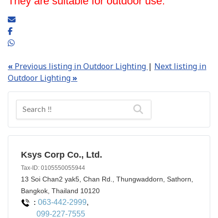
They are suitable for outdoor use.
«
Previous listing in Outdoor Lighting
|
Next listing in
Outdoor Lighting
»
Ksys Corp Co., Ltd.
Tax-ID: 0105550055944
13 Soi Chan2 yak5, Chan Rd., Thungwaddorn, Sathorn,
Bangkok, Thailand 10120
063-442-2999
,
:
099-227-7555