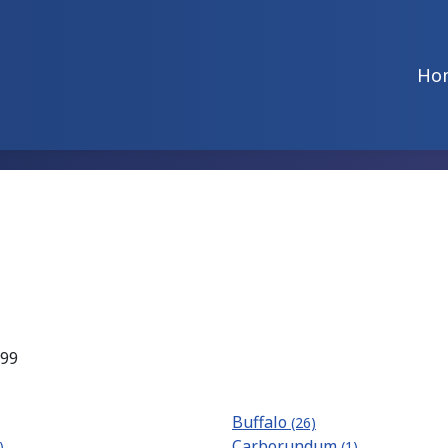
Ho
999
Buffalo
(26)
Carborundum
)
(1)