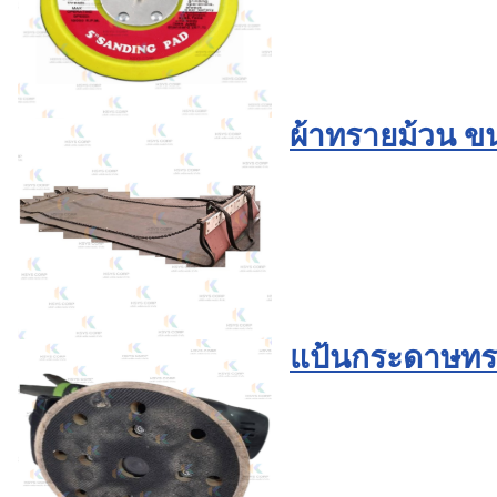
ผ้าทรายม้วน ข
แป้นกระดาษทราย