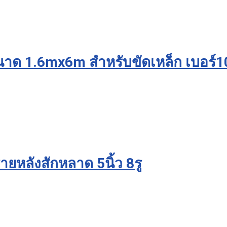
นาด 1.6mx6m สำหรับขัดเหล็ก เบอร์1
หลังสักหลาด 5นิ้ว 8รู