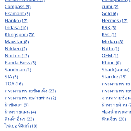
Compass
cumi
(9)
(2)
Ekamant
Gold
(3)
(6)
Hanko
Hermes
(17)
(17)
Indasa
K9K
(10)
(5)
Klingspor
KSC
(70)
(1)
Maxstar
Mirka
(8)
(43)
Nikken
Nitto
(2)
(1)
Norton
OEM
(13)
(1)
Panda Boss
Rhino
(5)
(0)
Sandman
Shark(ฉลาม)
(1)
SIA
Starcke
(5)
(15)
TOA
กระดาษทราย
(16)
กระดาษทรายขัดแห้ง
กระดาษทราย
(23)
กระดาษทรายสายพาน
จานทรายซ้อ
(2)
ผ้าขัดเงา
ผ้าทรายม้วน
(9)
(
ผ้าทรายแผ่น
ฟองน้ำกระด
(4)
สินค้าอื่นๆ
หินเจียร
(23)
(28)
ไฟเบอร์ดิสก์
(18)