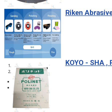
Riken Abrasive
KOYO - SHA , P
1
2