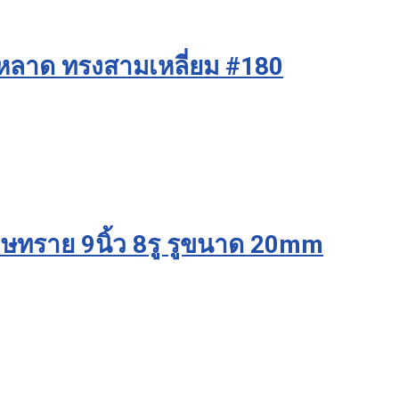
กหลาด ทรงสามเหลี่ยม #180
ษทราย 9นิ้ว 8รู รูขนาด 20mm