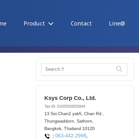
me
Product
Contact
Line@
Ksys Corp Co., Ltd.
Tax-ID: 0105550055944
13 Soi Chan2 yak5, Chan Rd.,
Thungwaddorn, Sathorn,
Bangkok, Thailand 10120
063-442-2999
,
: