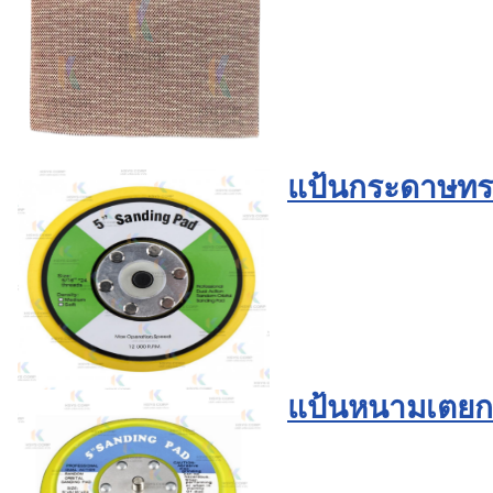
แป้นกระดาษทรา
แป้นหนามเตยกร