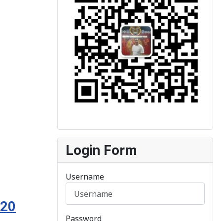
Login Form
Username
120
Password