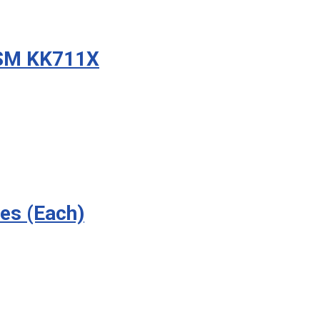
VSM KK711X
hes (Each)