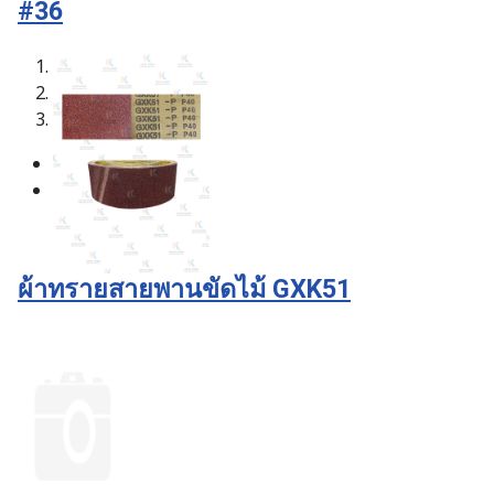
#36
1
2
3
ผ้าทรายสายพานขัดไม้ GXK51