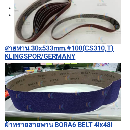
สายพาน 30x533mm.#100(CS310,T)
KLINGSPOR/GERMANY
ผ้าทรายสายพาน BORA6 BELT 4ix48i