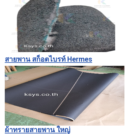
สายพาน สก็อตไบรท์ Hermes
ผ้าทรายสายพาน ใหญ่