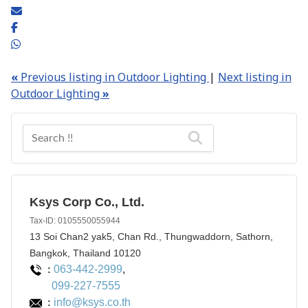
«
Previous listing in Outdoor Lighting
|
Next listing in
Outdoor Lighting
»
Ksys Corp Co., Ltd.
Tax-ID: 0105550055944
13 Soi Chan2 yak5, Chan Rd., Thungwaddorn, Sathorn,
Bangkok, Thailand 10120
063-442-2999
,
:
099-227-7555
info@ksys.co.th
: