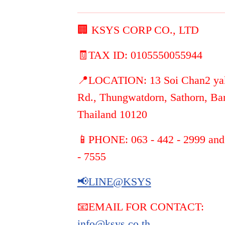
🏢 KSYS CORP CO., LTD
🧾TAX ID: 0105550055944
📍LOCATION: 13 Soi Chan2 ya
Rd., Thungwatdorn, Sathorn, Ba
Thailand 10120
📱PHONE: 063 - 442 - 2999 and
- 7555
📢
LINE@KSYS
📧EMAIL FOR CONTACT:
info@ksys.co.th