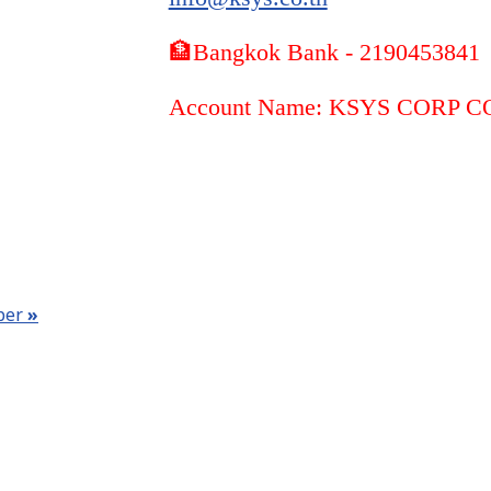
🏦Bangkok Bank - 2190453841
Account Name: KSYS CORP CO
aper
»