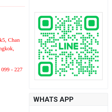
k5, Chan
ngkok,
 099 - 227
WHATS APP