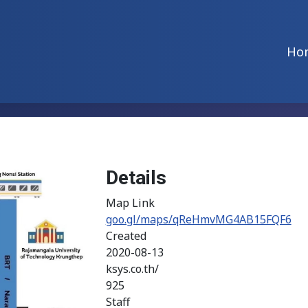
Ho
Details
Map Link
goo.gl/maps/qReHmvMG4AB15FQF6
Created
2020-08-13
ksys.co.th/
925
Staff