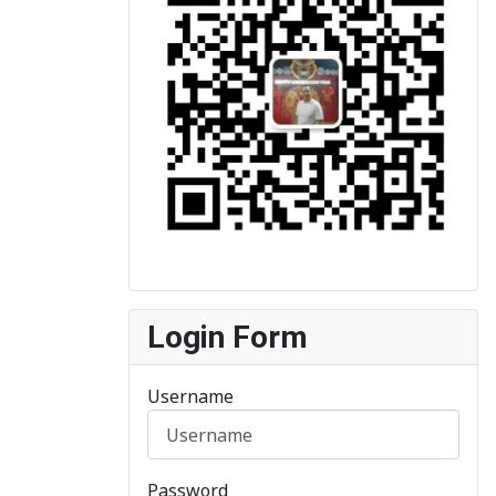
Login Form
Username
Password