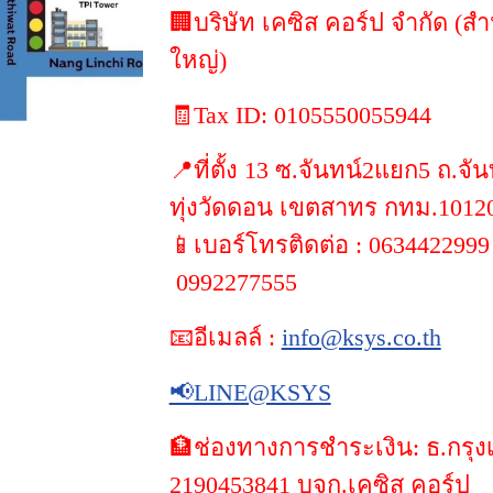
🏢บริษัท เคซิส คอร์ป จำกัด (ส
ใหญ่)
🧾Tax ID: 0105550055944
📍ที่ตั้ง 13 ซ.จันทน์2แยก5 ถ.จั
ทุ่งวัดดอน เขตสาทร กทม.1012
📱เบอร์โทรติดต่อ : 063442299
0992277555
📧อีเมลล์ :
info@ksys.co.th
📢LINE@KSYS
🏦ช่องทางการชำระเงิน: ธ.กรุ
2190453841 บจก.เคซิส คอร์ป