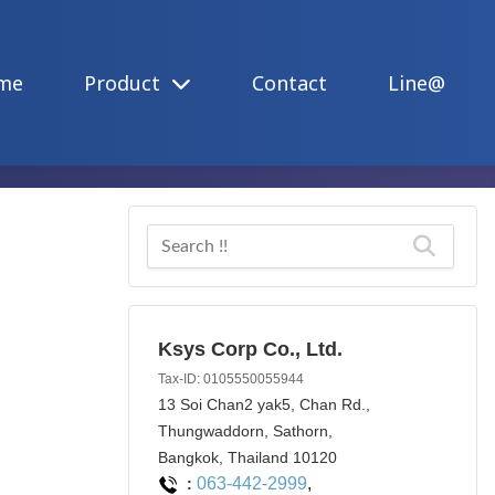
me
Product
Contact
Line@
Ksys Corp Co., Ltd.
Tax-ID: 0105550055944
13 Soi Chan2 yak5, Chan Rd.,
Thungwaddorn, Sathorn,
Bangkok, Thailand 10120
063-442-2999
,
: