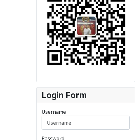
Login Form
Username
Password