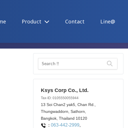
me
Product
Contact
Line@
Ksys Corp Co., Ltd.
Tax-ID: 0105550055944
13 Soi Chan2 yak5, Chan Rd.,
Thungwaddorn, Sathorn,
Bangkok, Thailand 10120
063-442-2999
,
: