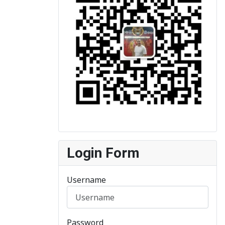
Login Form
Username
Password